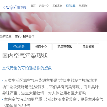
首页
产品中心
工程案例
招商加盟
联系我们
当前位置：
首页
/
招商合作
行业前景
招商中心
凯卫莎资讯
行业资讯
国内空气污染现状
空气污染的可怕远超你的想象
人类生活区域空气污染源主要是“垃圾中转站”“垃圾填埋
·
场”“垃圾焚烧场”这些源头，它们具有
污染环境，而且臭味、
异味严重，滋生大量蚊蝇，对人体健康有重大影响；
室内空气污染物更严重，污染物浓度异常密，更是室外空气
·
污染浓度的
倍；
2-5