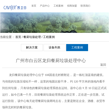
首页
产品中心
工程案例
招商加盟
联系我们
当前位置：
首页
/
餐厨垃圾处理
/
工程案例
解决方案
设备列表
工程案例
广州市白云区龙归餐厨垃圾处理中心
返回
龙归餐厨垃圾处理中心位于
国道北村桥附近， 是一栋红顶蓝墙的建筑。
106
与传统的垃圾压缩站不一样，这里的地面比较干净， 约
平方米的场地内看不
120
到任何垃圾， 只有绿色的餐厨垃圾处理系统在运转。该中心自
月
日起正式试
9
10
运行，如今已满一个月，目前餐厨垃圾处理系统运作正常，正在进一步完善。试
运行阶段， 该中心每天处理餐厨垃圾两吨左右，主要是附近企业、酒楼、农贸市
场和北村村的餐厨垃圾。